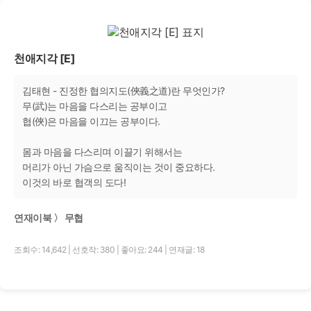
천애지각 [E]
김태현 - 진정한 협의지도(俠義之道)란 무엇인가?
무(武)는 마음을 다스리는 공부이고
협(俠)은 마음을 이끄는 공부이다.
몸과 마음을 다스리며 이끌기 위해서는
머리가 아닌 가슴으로 움직이는 것이 중요하다.
이것의 바로 협객의 도다!
연재이북 〉 무협
조회수: 14,642
|
선호작: 380
|
좋아요: 244
|
연재글: 18