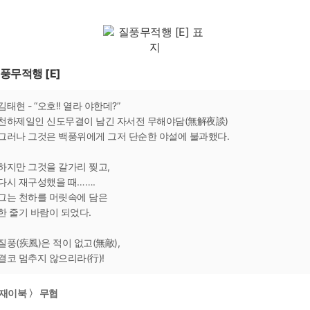
풍무적행 [E]
김태현 - “오호!! 열라 야한데?”
천하제일인 신도무결이 남긴 자서전 무해야담(無解夜談)
그러나 그것은 백풍위에게 그저 단순한 야설에 불과했다.
하지만 그것을 갈가리 찢고,
다시 재구성했을 때…….
그는 천하를 머릿속에 담은
한 줄기 바람이 되었다.
질풍(疾風)은 적이 없고(無敵),
결코 멈추지 않으리라(行)!
재이북 〉 무협