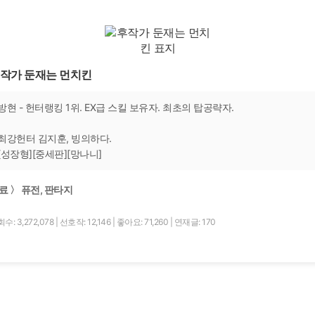
작가 둔재는 먼치킨
방현 - 헌터랭킹 1위. EX급 스킬 보유자. 최초의 탑공략자.
최강헌터 김지훈, 빙의하다.
[성장형][중세판][망나니]
료 〉 퓨전, 판타지
수: 3,272,078
|
선호작: 12,146
|
좋아요: 71,260
|
연재글: 170