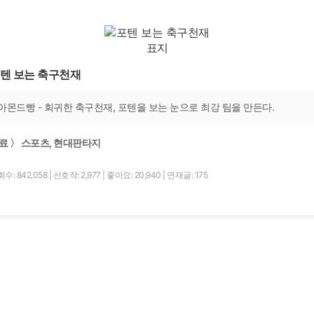
텐 보는 축구천재
아몬드빵 - 회귀한 축구천재, 포텐을 보는 눈으로 최강 팀을 만든다.
료 〉 스포츠, 현대판타지
수: 842,058
|
선호작: 2,977
|
좋아요: 20,940
|
연재글: 175