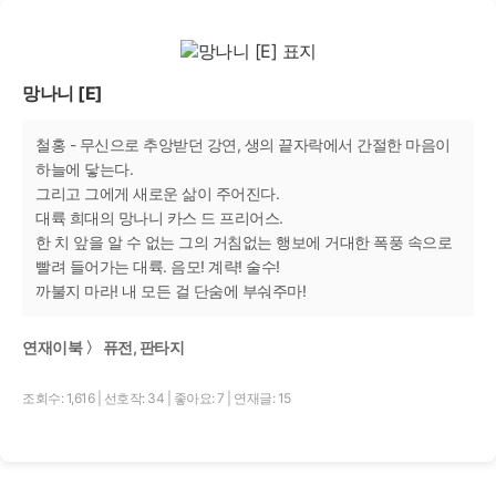
망나니 [E]
철홍 - 무신으로 추앙받던 강연, 생의 끝자락에서 간절한 마음이
하늘에 닿는다.
그리고 그에게 새로운 삶이 주어진다.
대륙 희대의 망나니 카스 드 프리어스.
한 치 앞을 알 수 없는 그의 거침없는 행보에 거대한 폭풍 속으로
빨려 들어가는 대륙. 음모! 계략! 술수!
까불지 마라! 내 모든 걸 단숨에 부숴주마!
연재이북 〉 퓨전, 판타지
조회수: 1,616
|
선호작: 34
|
좋아요: 7
|
연재글: 15