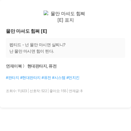
물만 마셔도 힘쪄 [E]
펩티드 - 넌 물만 마시면 살찌니?
난 물만 마시면 힘이 찐다.
연재이북 〉 현대판타지, 퓨전
#판타지 #현대판타지 #퓨전 #시스템 #먼치킨
조회수: 11,923
|
선호작: 522
|
좋아요: 155
|
연재글: 8