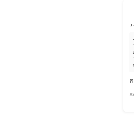
마
유
조회