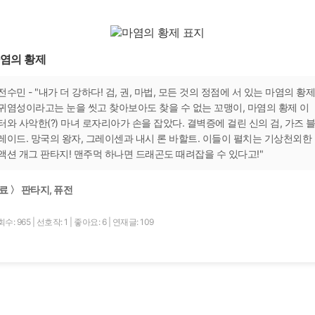
염의 황제
전수민 - "내가 더 강하다! 검, 권, 마법, 모든 것의 정점에 서 있는 마염의 황제
귀염성이라고는 눈을 씻고 찾아보아도 찾을 수 없는 꼬맹이, 마염의 황제 이
터와 사악한(?) 마녀 로자리아가 손을 잡았다. 결벽증에 걸린 신의 검, 가즈 
레이드. 망국의 왕자, 그레이센과 내시 론 바할트. 이들이 펼치는 기상천외한
액션 개그 판타지! 맨주먹 하나면 드래곤도 때려잡을 수 있다고!"
료 〉 판타지, 퓨전
수: 965
|
선호작: 1
|
좋아요: 6
|
연재글: 109