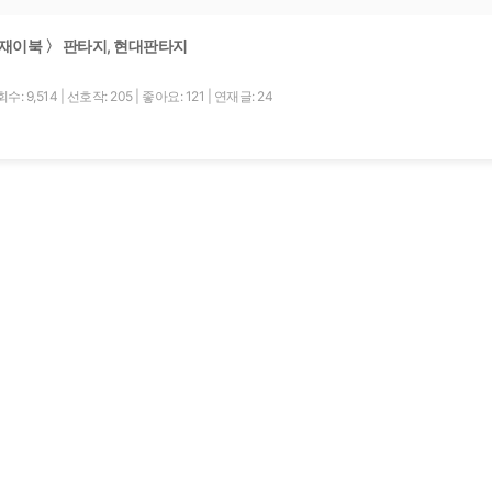
재이북 〉 판타지, 현대판타지
수: 9,514
|
선호작: 205
|
좋아요: 121
|
연재글: 24