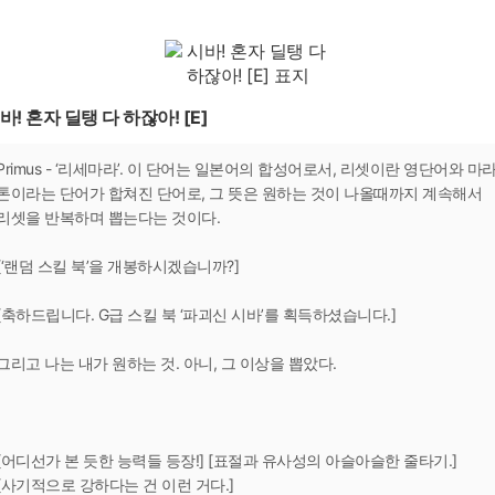
바! 혼자 딜탱 다 하잖아! [E]
Primus - ‘리세마라’. 이 단어는 일본어의 합성어로서, 리셋이란 영단어와 마
톤이라는 단어가 합쳐진 단어로, 그 뜻은 원하는 것이 나올때까지 계속해서
리셋을 반복하며 뽑는다는 것이다.
[‘랜덤 스킬 북’을 개봉하시겠습니까?]
[축하드립니다. G급 스킬 북 ‘파괴신 시바’를 획득하셨습니다.]
그리고 나는 내가 원하는 것. 아니, 그 이상을 뽑았다.
[어디선가 본 듯한 능력들 등장!] [표절과 유사성의 아슬아슬한 줄타기.]
[사기적으로 강하다는 건 이런 거다.]