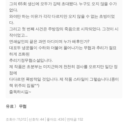
그의 65회 생신에 모두가 강제 초대됐다. 누구도 오지 않을 수가
없다.
와야만 하는 이유가 각각 다르지만 오지 않을 수 없는 초빙이었
다.
그리고 첫 번째 사건은 주방장의 죽음으로 시작되었다. 그것이 시
작이었고...
연쇄살인의 끝은 과연 아디이며 누가 배후인가?
대포두 냉운월이 수하와 더불어 풀어나가는 무협과 추리가 절묘
하게 조화된
추리기정무협소설입니다.
제 작품은 초분부는 미지근하게 천천히 경사를 오르지만 일단 정
점에
다다르면 폭방적일 것입니다. 제 작품 스타일이 그렇습니다.(종이
책 위주의 집필^^)
즐독하시길~
유료 〉 무협
조회수: 11,012
|
선호작: 44
|
좋아요: 436
|
연재글: 152