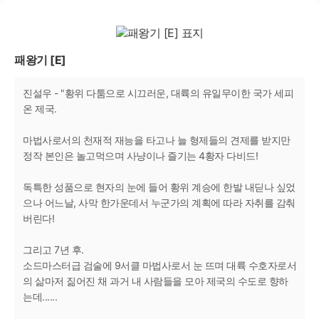
패왕기 [E]
진설우 - "황위 다툼으로 시끄러운, 대륙의 유일무이한 국가 세피
온 제국.
마법사로서의 천재적 재능을 타고나 늘 형제들의 견제를 받지만
정작 본인은 놀고먹으며 사냥이나 즐기는 4황자 다비드!
독특한 성품으로 현자의 눈에 들어 황위 계승에 한발 내딛나 싶었
으나 어느날, 사막 한가운데서 누군가의 계획에 따라 자취를 감춰
버린다!
그리고 7년 후.
소드마스터급 검술에 9서클 마법사로서 눈 뜨며 대륙 수호자로서
의 삶마저 짊어진 채 과거 내 사람들을 모아 제국의 수도로 향하
는데......