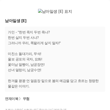
남아일생 [E]
가인 - "한번 죽지 두번 죽냐?
한번 살지 두번 사냐?
그러니까 우리, 쪽팔리게 살지 말자!"
미친소 돌대가리, 무석!
울보 공포의 국자, 묘화!
꽃미남 얼빵이, 남궁장연!
선녀 덜렁이, 남궁수연!
한겨울 꽝꽝 언 얼음장 밑으로 봄의 예감을 담고 흐르는 청량한
물같은 이야기.
연재이북 〉 무협
조회수: 1,909
|
선호작: 45
|
좋아요: 14
|
연재글: 15