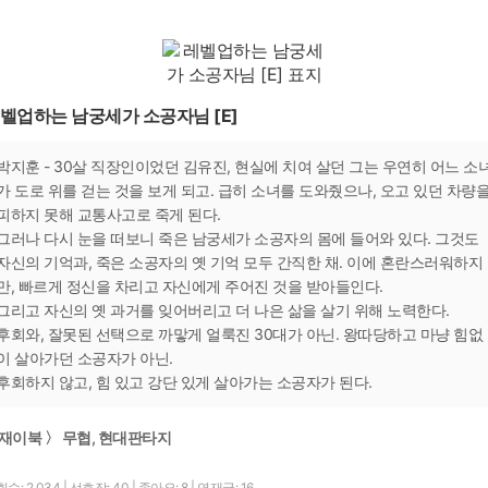
벨업하는 남궁세가 소공자님 [E]
박지훈 - 30살 직장인이었던 김유진, 현실에 치여 살던 그는 우연히 어느 소
가 도로 위를 걷는 것을 보게 되고. 급히 소녀를 도와줬으나, 오고 있던 차량
피하지 못해 교통사고로 죽게 된다.
그러나 다시 눈을 떠보니 죽은 남궁세가 소공자의 몸에 들어와 있다. 그것도
자신의 기억과, 죽은 소공자의 옛 기억 모두 간직한 채. 이에 혼란스러워하지
만, 빠르게 정신을 차리고 자신에게 주어진 것을 받아들인다.
그리고 자신의 옛 과거를 잊어버리고 더 나은 삶을 살기 위해 노력한다.
후회와, 잘못된 선택으로 까맣게 얼룩진 30대가 아닌. 왕따당하고 마냥 힘없
이 살아가던 소공자가 아닌.
후회하지 않고, 힘 있고 강단 있게 살아가는 소공자가 된다.
재이북 〉 무협, 현대판타지
수: 2,034
|
선호작: 40
|
좋아요: 8
|
연재글: 16