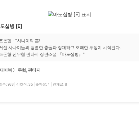
도십병 [E]
조돈형 - "사나이의 혼!
거센 사나이들의 굉렬한 충돌과 장대하고 호쾌한 투쟁이 시작된다.
조돈형 신무협 판타지 장편소설 『마도십병』"
재이북 〉 무협, 판타지
수: 988
|
선호작: 35
|
좋아요: 4
|
연재글: 8