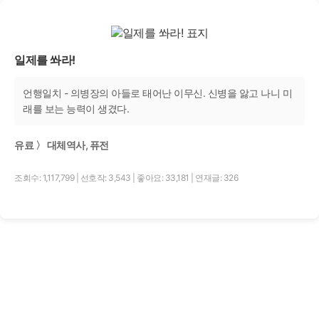
일제를 쏴라!
언행일치 - 의병장의 아들로 태어난 이무신. 신병을 앓고 나니 미
래를 보는 능력이 생겼다.
유료 〉 대체역사, 퓨전
조회수: 1,117,799
|
선호작: 3,543
|
좋아요: 33,181
|
연재글: 326