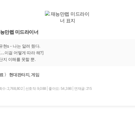
능만렙 미드라이너
유현s - 나는 알려 줬다.
[....이걸 어떻게 따라 해?]
단지 이해를 못할 뿐.
료 〉 현대판타지, 게임
수: 2,768,802
|
선호작: 9,088
|
좋아요: 54,386
|
연재글: 215