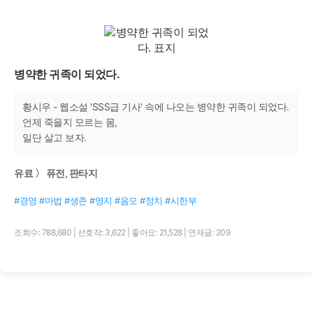
병약한 귀족이 되었다.
황시우 - 웹소설 'SSS급 기사' 속에 나오는 병약한 귀족이 되었다.
언제 죽을지 모르는 몸,
일단 살고 보자.
유료 〉 퓨전, 판타지
#경영 #마법 #생존 #영지 #음모 #정치 #시한부
조회수: 788,680
|
선호작: 3,622
|
좋아요: 21,528
|
연재글: 209