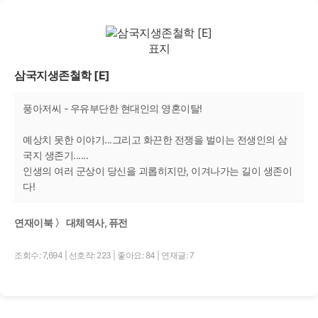
삼국지생존철학 [E]
풍아저씨 - 우유부단한 현대인의 영혼이탈!
예상치 못한 이야기...그리고 화끈한 전쟁을 벌이는 전생인의 삼
국지 생존기......
인생의 여러 군상이 당신을 괴롭히지만, 이겨나가는 길이 생존이
다!
연재이북 〉 대체역사, 퓨전
조회수: 7,694
|
선호작: 223
|
좋아요: 84
|
연재글: 7