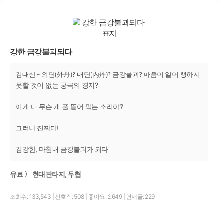
강한 금강불괴되다
김대산 - 외단(外丹)? 내단(內丹)? 금강불괴? 마음이 일어 행하지
못할 것이 없는 궁극의 경지?
이게 다 무슨 개 풀 뜯어 먹는 소리야?
그러나 진짜다!
김강한, 마침내 금강불괴가 되다!
유료 〉 현대판타지, 무협
조회수: 133,543
|
선호작: 508
|
좋아요: 2,649
|
연재글: 229