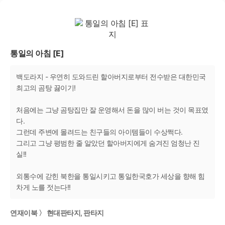
통일의 아침 [E]
백도라지 - 우연히 도와드린 할아버지로부터 전수받은 대한민국
최고의 곰탕 끓이기!
처음에는 그냥 곰탕집만 잘 운영해서 돈을 많이 버는 것이 목표였
다.
그런데 주변에 몰려드는 친구들의 아이템들이 수상쩍다.
그리고 그냥 평범한 줄 알았던 할아버지에게 숨겨진 엄청난 진
실!!
외통수에 갇힌 북한을 통일시키고 통일한국호가 세상을 향해 힘
차게 노를 젓는다!!
연재이북 〉 현대판타지, 판타지