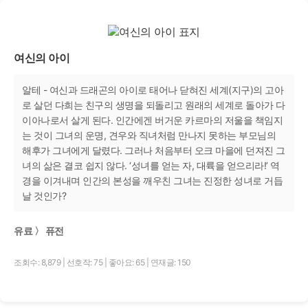
여신의 아이
알테 - 여신과 드래곤의 아이로 태어나 닫혀진 세계(지구)의 고아
로 살던 다희는 친구의 생명을 되돌리고 원래의 세계로 돌아가 다
이아나로서 살게 된다. 인간에겐 버거운 카르마의 저울을 책임지
는 것이 그녀의 운명, 견우와 직녀처럼 만나지 못하는 부모님의
해후가 그녀에게 달렸다. 그러나 처음부터 오크 마을에 던져진 그
녀의 삶은 결코 쉽지 않다. ‘성녀를 얻는 자, 대륙을 얻으리라!’ 역
경을 이겨내며 인간의 본성을 깨우친 그녀는 진정한 성녀로 거듭
날 것인가?
유료 〉 퓨전
조회수: 8,879
|
선호작: 75
|
좋아요: 65
|
연재글: 150