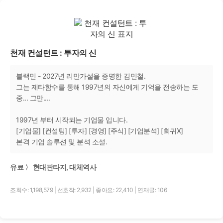
천재 컨설턴트 : 투자의 신
블랙민 - 2027년 리만가설을 증명한 김민철.
그는 제타함수를 통해 1997년의 자신에게 기억을 전송하는 도
중... 그만....
1997년 부터 시작되는 기업물 입니다.
[기업물] [컨설팅] [투자] [경영] [주식] [기업분석] [회귀X]
본격 기업 솔루션 및 분석 소설.
유료 〉 현대판타지, 대체역사
조회수: 1,198,579
|
선호작: 2,932
|
좋아요: 22,410
|
연재글: 106