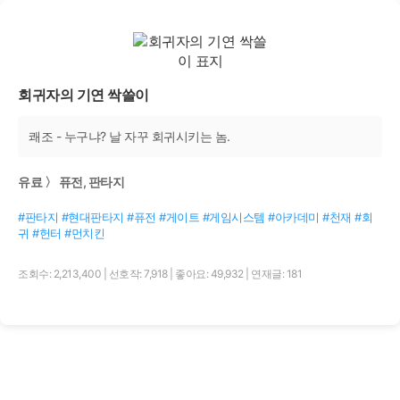
회귀자의 기연 싹쓸이
쾌조 - 누구냐? 날 자꾸 회귀시키는 놈.
유료 〉 퓨전, 판타지
#판타지 #현대판타지 #퓨전 #게이트 #게임시스템 #아카데미 #천재 #회
귀 #헌터 #먼치킨
조회수: 2,213,400
|
선호작: 7,918
|
좋아요: 49,932
|
연재글: 181