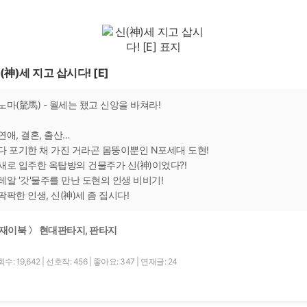
(神)세 지고 삽시다! [E]
노마(駑馬) - 월세는 됐고 신앙을 바쳐라!
연애, 결혼, 출산…
다 포기한 채 가진 거라곤 몸뚱이뿐인 N포세대 도현!
새로 입주한 옥탑방의 건물주가 신(神)이었다?!
레알 '갓'물주를 만난 도현의 인생 비비기!
팍팍한 인생, 신(神)세 좀 집시다!
재이북 〉 현대판타지, 판타지
수: 19,642
|
선호작: 456
|
좋아요: 347
|
연재글: 24