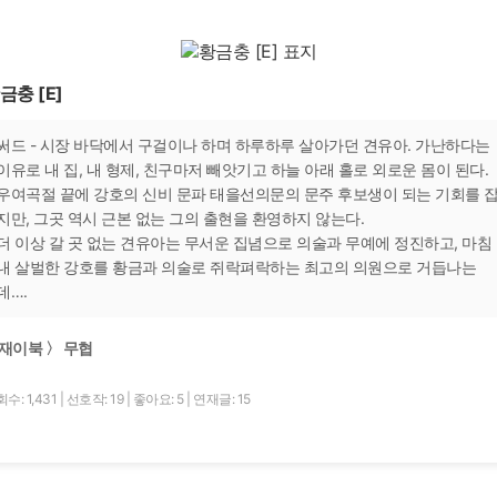
금충 [E]
써드 - 시장 바닥에서 구걸이나 하며 하루하루 살아가던 견유아. 가난하다는
이유로 내 집, 내 형제, 친구마저 빼앗기고 하늘 아래 홀로 외로운 몸이 된다.
우여곡절 끝에 강호의 신비 문파 태을선의문의 문주 후보생이 되는 기회를 
지만, 그곳 역시 근본 없는 그의 출현을 환영하지 않는다.
더 이상 갈 곳 없는 견유아는 무서운 집념으로 의술과 무예에 정진하고, 마침
내 살벌한 강호를 황금과 의술로 쥐락펴락하는 최고의 의원으로 거듭나는
데….
재이북 〉 무협
수: 1,431
|
선호작: 19
|
좋아요: 5
|
연재글: 15