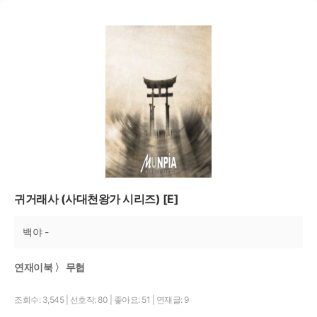
귀거래사 (사대천왕가 시리즈) [E]
백야 -
연재이북 〉 무협
조회수: 3,545
|
선호작: 80
|
좋아요: 51
|
연재글: 9