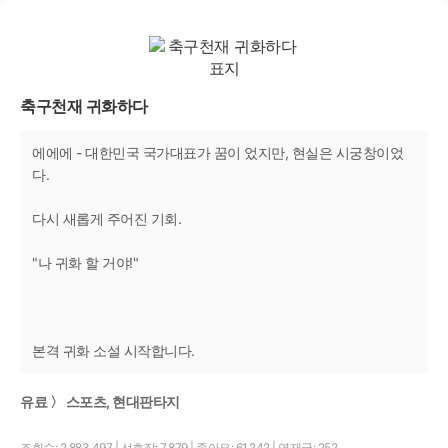
축구천재 귀화하다
에에에 - 대한민국 국가대표가 꿈이 었지만, 현실은 시궁창이었
다.
다시 새롭게 주어진 기회.
"나 귀화 할 거야!"
본격 귀화 소설 시작합니다.
유료 〉 스포츠, 현대판타지
조회수: 2,883,497
|
선호작: 7,879
|
좋아요: 61,242
|
연재글: 252