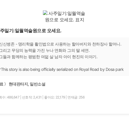
주일기:일월역술원으로 오세요.
신신병존 - 명리학을 활인법으로 사용하는 할아버지와 천하장사 할머니.
그리고 무당의 능력을 가진 누나 연화와 그의 딸 세연.
그들과 함께하는 평범한 여덟 살 남자 아이 현진의 이야기.
*This story is also being officially serialized on Royal Road by Dosa park
료 〉 현대판타지, 일반소설
수: 486,647
|
선호작: 2,431
|
좋아요: 22,179
|
연재글: 256