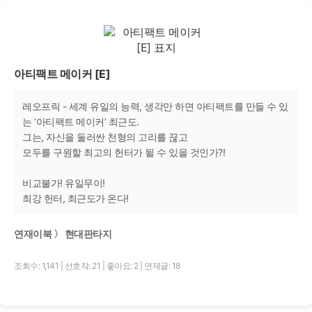
아티팩트 메이커 [E]
레오프릭 - 세계 유일의 능력, 생각만 하면 아티팩트를 만들 수 있
는 ‘아티팩트 메이커’ 최근도.
그는, 자신을 둘러싼 천형의 고리를 끊고
모두를 구원할 최고의 헌터가 될 수 있을 것인가?!
비교불가! 유일무이!
최강 헌터, 최근도가 온다!
연재이북 〉 현대판타지
조회수: 1,141
|
선호작: 21
|
좋아요: 2
|
연재글: 18