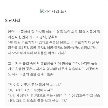
의선사겁
인면수 - 죽어야 할 환자를 살려 수명을 늘인 죄로 18층 지옥에 떨
어진 대한민국 최고의 명의, 장추석
"흥! 첨단 의료기계가 없다고 수술을 못할소냐. 의료기계 대신 무
림인을 쓰겠다. 음공(音功), 뇌공(雷功), 화공(火功), 빙공(氷功).
다 모여! 이제부터 너희들은 의료기기다."
그는 지옥 불길 속에서 깨달음을 얻어 환생을 한다. 하지만 놀랍
게도 환생한 곳은… 과거의 명나라! 배운게 의술이라고 이곳에서
도 다시 의원의 길을 걷게 되는데….
"전 아직 이루지 못한 꿈이 있습니다."
"호, 그래? 그것이 무엇이더냐?"
"인간 세상에서 병(病)으로 죽는 사람이 더 이상 없도록 하고 싶습
니다. 그리고 의술의 끝을 보고 싶습니다."