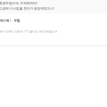
중원무림이여, 두려워하라!
고금에 다시없을 천마가 등장하였으니!
재이북 〉 무협
수: 3,061
|
선호작: 77
|
좋아요: 38
|
연재글: 24