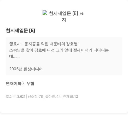
천지제일문 [E]
행호사 - 동자공을 익힌 백운비의 강호행!
스승님을 찾아 강호에 나선 그의 앞에 절세미녀가 나타나는
데……
2005년 환상미디어
연재이북 〉 무협
조회수: 3,621
|
선호작: 78
|
좋아요: 44
|
연재글: 12