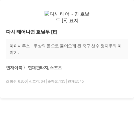
다시 태어나면 호날두 [E]
아이시루스 - 우상의 몸으로 들어오게 된 축구 선수 정지우의 이
야기.
연재이북 〉 현대판타지, 스포츠
조회수: 6,856
|
선호작: 64
|
좋아요: 135
|
연재글: 45