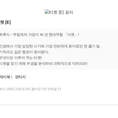
켓 [E]
최후식 - 무림계의 거장이 써 낸 현대무협 「티켓」!
인생에서 가장 암당한 시기에 가장 찬란하게 쏟아졌던 한 줄기 빛.
기적과도 같은 행운이 찾아왔다.
무엇이든 이루어 주는 티켓!
티켓을 얻기 위해 무공을 분석하여 과학적으로 익히리라!
재이북 〉 판타지
수: 1,918
|
선호작: 39
|
좋아요: 19
|
연재글: 21