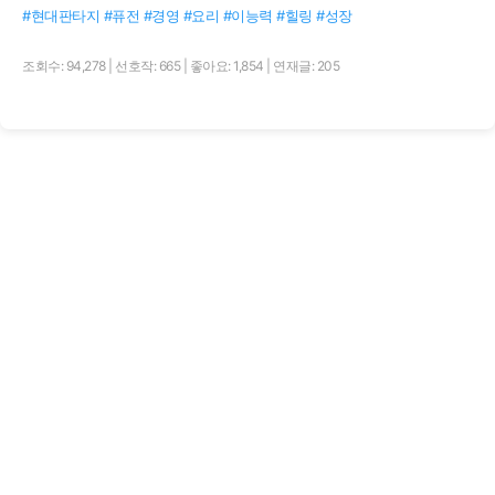
#현대판타지 #퓨전 #경영 #요리 #이능력 #힐링 #성장
조회수: 94,278
|
선호작: 665
|
좋아요: 1,854
|
연재글: 205