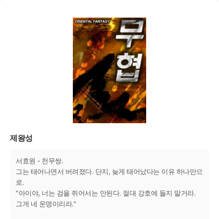
제왕성
서효원 - 천무쌍.
그는 태어나면서 버려졌다. 단지, 늦게 태어났다는 이유 하나만으
로.
"아이야, 너는 검을 쥐어서는 안된다. 절대 강호에 들지 말거라.
그게 네 운명이리라."