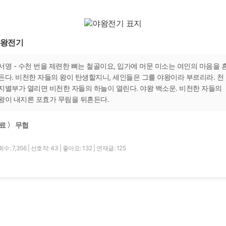
왕전기
서명 - 수천 번을 제련한 뼈는 철골이요, 입가에 머문 미소는 여인의 마음을 
든다. 비천한 자들의 왕이 탄생할지니, 세인들은 그를 야왕이라 부르리라. 천
지별부가 열리면 비천한 자들의 하늘이 열린다. 야왕 백소운. 비천한 자들의
왕이 내지른 포효가 무림을 뒤흔든다.
료 〉 무협
수: 7,356
|
선호작: 43
|
좋아요: 132
|
연재글: 125