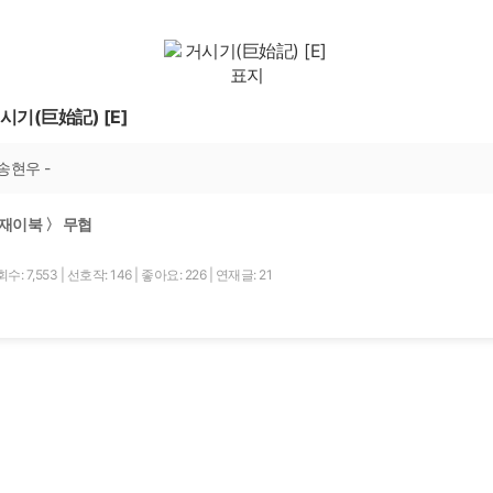
시기(巨始記) [E]
송현우 -
재이북 〉 무협
수: 7,553
|
선호작: 146
|
좋아요: 226
|
연재글: 21