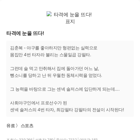
타격에 눈을 뜨다!
김춘복 - 야구를 좋아하지만 형편없는 실력으로
몸집만 4번 타자라 불리는 스물일곱 강필타.
그런데 술 먹고 만취해서 집에 돌아가던 어느 날,
뺑소니를 당하고 난 뒤 우월한 동체시력을 얻었다.
그 능력을 바탕으로 그는 센넥 솔저스에 입단하게 되는데….
사회야구인에서 프로선수가 된
센넥 솔저스의 4번 타자, 최강필타 강필타의 전설이 시작된다!
유료 〉 스포츠
조회수: 339,266
|
선호작: 789
|
좋아요: 7,132
|
연재글: 183