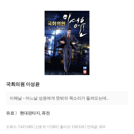
국회의원 이성윤
이해날 - 어느날 성윤에게 뜻밖의 목소리가 들려오는데..
유료 〉 현대판타지, 퓨전
조회수: 7,421,085
|
선호작: 17,085
|
좋아요: 239,525
|
연재글: 300