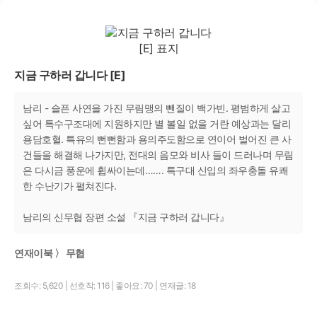
지금 구하러 갑니다 [E]
남리 - 슬픈 사연을 가진 무림맹의 뺀질이 백가빈. 평범하게 살고
싶어 특수구조대에 지원하지만 별 볼일 없을 거란 예상과는 달리
용담호혈. 특유의 뻔뻔함과 용의주도함으로 연이어 벌어진 큰 사
건들을 해결해 나가지만, 전대의 음모와 비사 들이 드러나며 무림
은 다시금 풍운에 휩싸이는데……. 특구대 신입의 좌우충돌 유쾌
한 수난기가 펼쳐진다.
남리의 신무협 장편 소설 『지금 구하러 갑니다』
연재이북 〉 무협
조회수: 5,620
|
선호작: 116
|
좋아요: 70
|
연재글: 18