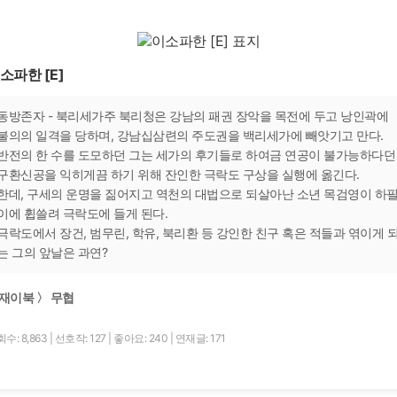
소파한 [E]
동방존자 - 북리세가주 북리청은 강남의 패권 장악을 목전에 두고 낭인곽에
불의의 일격을 당하며, 강남십삼련의 주도권을 백리세가에 빼앗기고 만다.
반전의 한 수를 도모하던 그는 세가의 후기들로 하여금 연공이 불가능하다던
구환신공을 익히게끔 하기 위해 잔인한 극락도 구상을 실행에 옮긴다.
한데, 구세의 운명을 짊어지고 역천의 대법으로 되살아난 소년 목검영이 하
이에 휩쓸려 극락도에 들게 된다.
극락도에서 장건, 범무린, 학유, 북리환 등 강인한 친구 혹은 적들과 엮이게 
는 그의 앞날은 과연?
재이북 〉 무협
수: 8,863
|
선호작: 127
|
좋아요: 240
|
연재글: 171