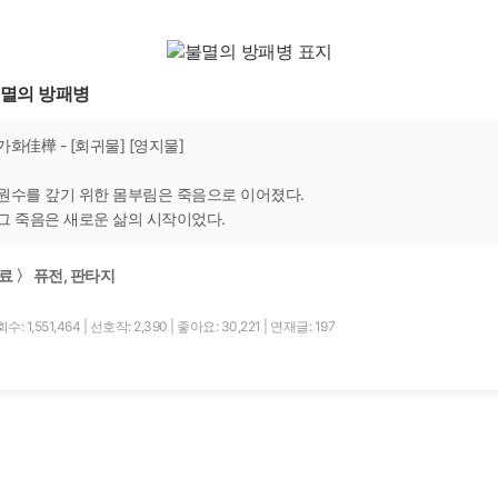
멸의 방패병
가화佳樺 - [회귀물] [영지물]
원수를 갚기 위한 몸부림은 죽음으로 이어졌다.
그 죽음은 새로운 삶의 시작이었다.
료 〉 퓨전, 판타지
수: 1,551,464
|
선호작: 2,390
|
좋아요: 30,221
|
연재글: 197