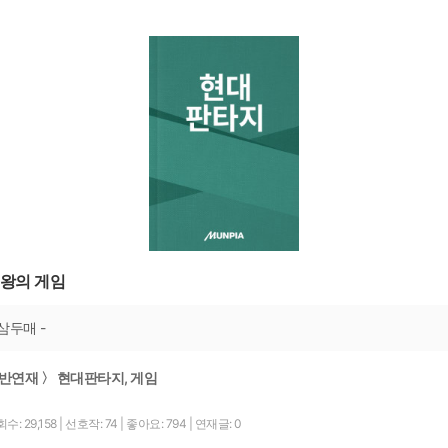
왕의 게임
삼두매 -
반연재 〉 현대판타지, 게임
수: 29,158
|
선호작: 74
|
좋아요: 794
|
연재글: 0