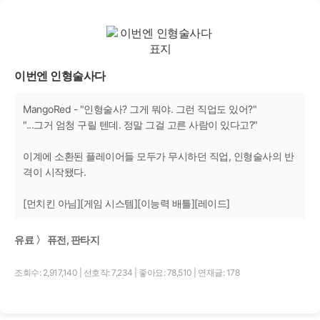
이번엔 인형술사다
MangoRed - "인형술사? 그게 뭐야. 그런 직업도 있어?"
"...그거 엄청 구릴 텐데. 정말 그걸 고른 사람이 있다고?"
이계에 소환된 플레이어들 모두가 무시하던 직업, 인형술사의 반
격이 시작됐다.
[먼치킨 아님][게임 시스템][이능력 배틀][레이드]
유료 〉 퓨전, 판타지
조회수: 2,917,140
|
선호작: 7,234
|
좋아요: 78,510
|
연재글: 178