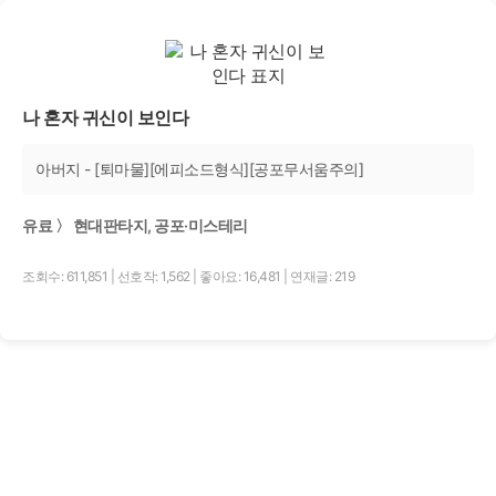
나 혼자 귀신이 보인다
아버지 - [퇴마물][에피소드형식][공포무서움주의]
유료 〉 현대판타지, 공포·미스테리
조회수: 611,851
|
선호작: 1,562
|
좋아요: 16,481
|
연재글: 219