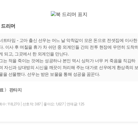
 드리머
너트타임 - 고아 출신 선우는 어느 날 악착같이 모은 돈으로 전셋집에 이사한
다. 이사 후 며칠을 휴가 차 쉬던 중 외계인들 간의 전투 현장에 우연히 도착
게 되고, 그곳에서 한 외계인을 만난다.
그는 적을 죽이는 것에는 성공하나 본인 역시 상처가 너무 커 죽음을 직감하
여 자신과 상대방의 시신을 깨끗이 처리해 주는 대가로 선우에게 환상족의 
물을 선물했다. 선우는 받은 보물을 통해 성공을 꿈꾼다.
료 〉 판타지
수: 118,270
|
선호작: 387
|
좋아요: 1,627
|
연재글: 125