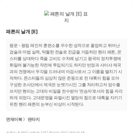
패튼의 날개 [E]
평운 - 왕립 레인저 훈련소를 우수한 성적으로 졸업하고 뛰어난
검술과 마법 실력, 탁월한 전술로 진급을 거듭하던 헨리 패튼, 몬
스터를 상대하다 죽을 고비도 수차례 넘기고 왕국의 정치투쟁에
휘말려 불가능한 작전에 투입되기도 하지만 반정과 샤이샤 제국
과의 전쟁에서 두각을 드러내며 마검사로서 그 이름을 떨치기 시
작하다. 몬스터들의 심상치 않은 준동으로 전 대륙이 힘을 모아
구성한 조사단에서 제국은 눈엣가시인 그를 처리하고자 암수를
쓰지만 헨리는 고대의 비밀을 전수받아 '전승자'로서의 힘을 자각
하게 되었다. 고대문명을 파멸시킨 멸망의 힘으로 대륙을 지키기
위한 헨리 패튼의 눈부신 비상이 시작된다.
연재이북 〉 판타지
조회수: 6,492
|
선호작: 137
|
좋아요: 123
|
연재글: 18