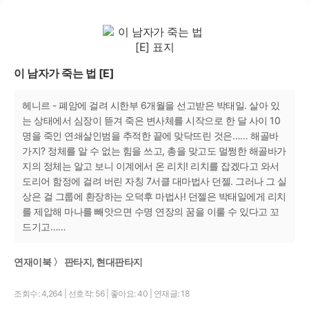
이 남자가 죽는 법 [E]
헤니르 - 폐암에 걸려 시한부 6개월을 선고받은 박태일. 살아 있
는 상태에서 심장이 뜯겨 죽은 변사체를 시작으로 한 달 사이 10
명을 죽인 연쇄살인범을 추적한 끝에 맞닥뜨린 것은…… 해골바
가지? 정체를 알 수 없는 힘을 쓰고, 총을 맞고도 멀쩡한 해골바가
지의 정체는 알고 보니 이계에서 온 리치! 리치를 잡겠다고 와서
도리어 함정에 걸려 버린 자칭 7서클 대마법사 던젤. 그러나 그 실
상은 걸 그룹에 환장하는 오덕후 마법사! 던젤은 박태일에게 리치
를 제압해 마나를 빼앗으면 수명 연장의 꿈을 이룰 수 있다고 꼬
드기고……
연재이북 〉 판타지, 현대판타지
조회수: 4,264
|
선호작: 56
|
좋아요: 40
|
연재글: 18