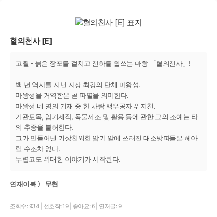
혈의천사 [E]
고월 - 붉은 장포를 걸치고 천하를 휩쓰는 마왕 「혈의천사」!
백 년 역사를 지닌 지상 최강의 단체 마왕성.
마왕성을 거역함은 곧 파멸을 의미한다.
마왕성 네 명의 기재 중 한 사람 백우공자 위지천.
기관토목, 암기제작, 독물제조 및 활용 등에 관한 그의 조예는 타
의 추종을 불허한다.
그가 만들어낸 기상천외한 암기 앞에 쓰러진 대소방파들은 헤아
릴 수조차 없다.
두렵고도 위대한 이야기가 시작된다.
연재이북 〉 무협
조회수: 934
|
선호작: 19
|
좋아요: 6
|
연재글: 9