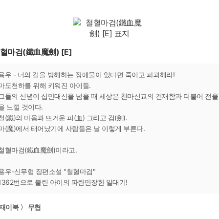
혈마검(鐵血魔劍) [E]
용우 - 너의 길을 방해하는 장애물이 있다면 죽이고 파괴해라!
마도천하를 위해 키워진 아이들.
그들의 신념이 십만대산을 넘을 때 세상은 천마신교의 건재함과 더불어 전율
을 느낄 것이다.
철(鐵)의 마음과 뜨거운 피(血) 그리고 검(劍).
마(魔)에서 태어났기에 사람들은 날 이렇게 부른다.
철혈마검(鐵血魔劍)이라고.
용우-신무협 장편소설 "철혈마검"
1362번으로 불린 아이의 파란만장한 일대기!
재이북 〉 무협